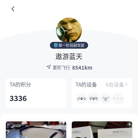
第一阶段副驾驶
遨游蓝天
8541km
累积飞行
TA的
积分
TA的
设备
6台设备
3336