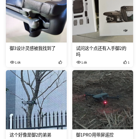
御3设计灵感被我找到了
试问这个点还有入手御2的
吗
1.6k
1.6k
1
这个好像是御2的弟弟
御1PRO用带屏遥控