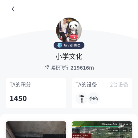
飞行观察员
小学文化
219616m
累积飞行
TA的
积分
TA的
设备
2台设备
1450