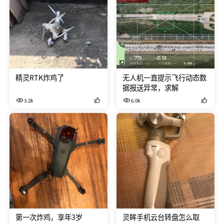
精灵RTK炸鸡了
无人机一直提示飞行动态数
据报送异常，求解
3.2k
6.0k
第一次炸鸡，享年3岁
灵眸手机云台转盘怎么取