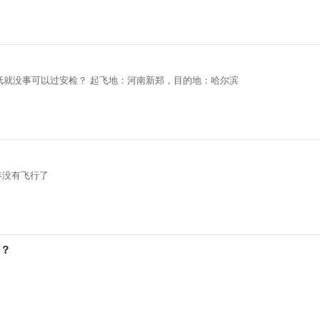
标签纸就没事可以过安检？ 起飞地：河南新郑，目的地：哈尔滨
.6.00.40 遥控器 1.5.70 需要升级吗 有半年没有飞行了
？