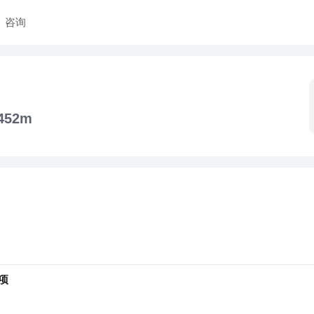
咨询
452m
项