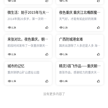
1.6k
1.7k
微生活：始于2015年与大疆
夜色重庆 重庆江北嘴群魔乱
的邂逅
舞
2014年我20多岁，第一次听说
天气好，才能有如此好的效果
了汪涛与无人机的故事、大疆创
2.2k
2.1k
新的发展故事…… 2015年我30
岁，开始了解大疆创新的发展历
程，试探着接触精灵、悟、
来张对比，夜色重庆，朝天
广西防城港金滩
osmo等大疆的产品。 自从2015
门大桥
前段时间发布了一张重庆朝天门
国庆出游除了人多还是人多 海边
年7月入手了我的第一个大疆创
大桥白天的图片，现奉上夜光下
人多得像下饺子一样
新的工业作品后，我开始慢慢喜
2.2k
1.5k
的朝天门大桥。
欢上大疆，慢慢地开始爱上他，
不为别的，单是从中国自主创造
城市的记忆
精灵3首飞作品——重庆朝天
的高附加值工业产品上将，大疆
门大桥
的东西确实已经达到国际范，从
重庆铜锣山矿山遗址公园
首张作品，感谢给力的重庆天
设计、制造等环节一点不...
空！
1.3k
1.8k
没有更多内容了