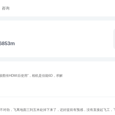
咨询
6853m
图传HDMI后使用”，相机是佳能6D，求解
调不对劲，飞离地面三到五米处掉下来了，还好提前有预感，没有直接起飞工，