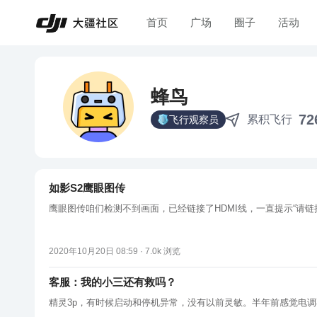
首页
广场
圈子
活动
蜂鸟
72
累积飞行
飞行观察员
如影S2鹰眼图传
鹰眼图传咱们检测不到画面，已经链接了HDMI线，一直提示“请链接
2020年10月20日 08:59 ·
7.0k
浏览
客服：我的小三还有救吗？
精灵3p，有时候启动和停机异常，没有以前灵敏。半年前感觉电