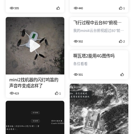
音，不是原来滴滴的声音，好奇
595
440
1
怪，不是喇叭问题，开机的音乐
叮呤叮~是正常的，视频在上个
帖子里发的
飞行过程中云台80°俯视就
限速，有同样情况的吗
我的mini4云台俯视超过80°就限
制飞行速度，90°时候飞行速度
502
2
最大只有3米/秒，根本无法完成
长距离高空俯拍成片，太慢了，
而且限速后一点提示都没有，我
啊瓦塔2能用4G图传吗
还以为遇到大风了吓我一跳，结
各位看看
果看姿态球一切正常，云台朝前
速度就恢复正常了。希望官方解
501
释
mini2找机器的闪灯鸣笛的
声音咋变成这样了
419
1