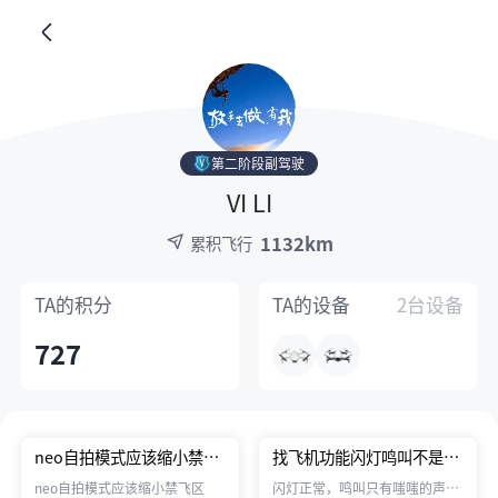
第二阶段副驾驶
VI LI
1132km
累积飞行
TA的
积分
TA的
设备
2台设备
727
neo自拍模式应该缩小禁飞
找飞机功能闪灯鸣叫不是正
区
常鸣叫的声音
neo自拍模式应该缩小禁飞区
闪灯正常，鸣叫只有嗤嗤的声