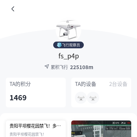
飞行观察员
fs_p4p
225108m
累积飞行
TA的
积分
TA的
设备
2台设备
1469
贵阳平坝樱花园禁飞！多人
找飞机。
贵阳平坝樱花园禁飞！