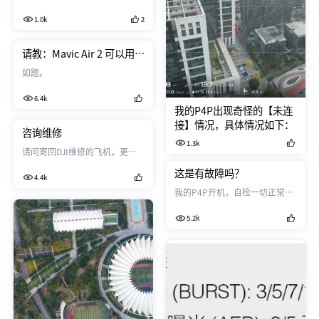
1.0k
2
请教：Mavic Air 2 可以用
DJI Go 4 作为遥控APP吗？
如题。
6.4k
我的P4P出现奇怪的【未连
接】情况，具体情况如下：
咨询维修
1.3k
请问寄回DJI维修的飞机，更换
出来旧的模块、原部件，会一同
这是有故障吗？
4.4k
寄回来吗？
我的P4P开机，自检一切正常，
IMU指南针都正常，起飞，在几
5.2k
米高低处悬停也很稳定，左右
转、前后左右小飞几下都正常。
可就是四个电机下面的灯，一直
红灯常亮。搞得我不高飞远。 我
知道红灯常亮是严重故障，可是
为什么自检又正常，还能飞呢？
这时有什么问题？