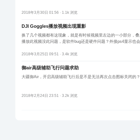
2018年3月30日 01:56 ·
1.1k
浏览
DJI Goggles播放视频出现重影
换了几个视频都有这现象，就是有时候视频里左边的一小部分，叠加到屏幕中间去了。而且比较透明。。。 双眼和单左眼看时
播放此视频没此问题，是软件bug还是硬件问题？外接ps4显示也会出现此情况，有人遇到过吗？ 该现象在画面中间为黑色背景的情况下特别
字，视频
2018年3月25日 09:51 ·
3.4k
浏览
御air高级辅助飞行问题求助
大疆御Air，开启高级辅助飞行后是不是无法再次点击图标关闭
2018年2月24日 23:51 ·
3.2k
浏览