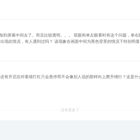
有这个问题，单右眼看的话重影就不见了。。。。。这个是什么情况，电脑直接
明显。固件是最新的。 以下截图为视频里48秒时出现重影的双重文
的？还有开启后对着墙打杠只会悬停而不会像别人说的那样向上爬升绕行？这是什
没有更多了