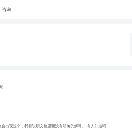
咨询
呢
的时候出现GS_Result_Unknown,SDK是2.4的 为什么会出现这个，我看说明文档里面没有明确的解释。 有人知道吗