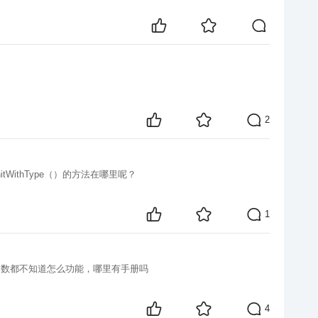
2
initWithType（）的方法在哪里呢？
1
ing_camshift\camshift 这个是运动跟踪的一个官方demo，请问有它 的相应教程吗 貌似里面的一些函数都不知道怎么功能，哪里有手册吗
4