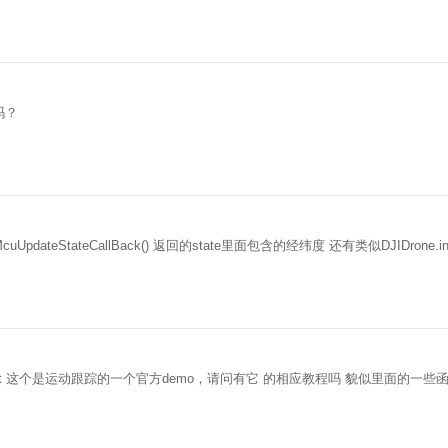
S信号吗？
UpdateStateCallBack() 返回的state里面包含的经纬度 还有类似DJIDrone.
D：\Guidance-SDK-master\demo\sdk_track