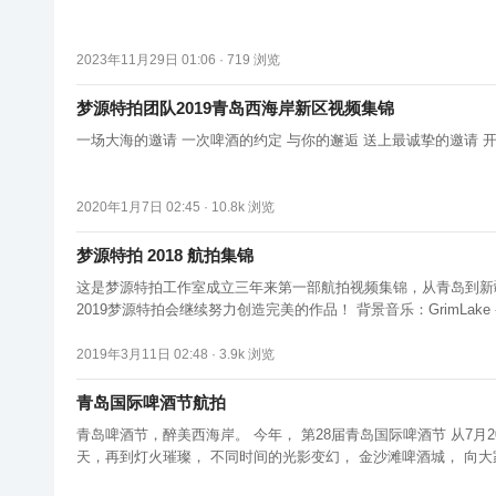
2023年11月29日 01:06 ·
719
浏览
梦源特拍团队2019青岛西海岸新区视频集锦
一场大海的邀请 一次啤酒的约定 与你的邂逅 送上最诚挚的邀请 开
2020年1月7日 02:45 ·
10.8k
浏览
梦源特拍 2018 航拍集锦
这是梦源特拍工作室成立三年来第一部航拍视频集锦，从青岛到新
2019梦源特拍会继续努力创造完美的作品！ 
2019年3月11日 02:48 ·
3.9k
浏览
青岛国际啤酒节航拍
青岛啤酒节，醉美西海岸。 今年， 第28届青岛国际啤酒节 从7月
天，再到灯火璀璨， 不同时间的光影变幻， 金沙滩啤酒城， 向