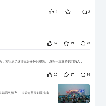
4
2
67
19
73
头，剪辑成了这部三分多钟的视频。 感谢一直支持我们的人，
20
17
34
 从清晨到深夜， 从碧海蓝天到霞光满