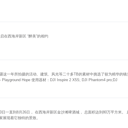
启在西海岸新区 “醉美”的相约
疆这一年所拍摄的活动、建筑、风光等二十多TB的素材中挑选了较为精华的镜
背景音乐：GrimLake - Playground Hope 使用器材：DJI Inspire 2 X5S; DJI Phantom4 pro;DJ
20日一直到8月26日， 在西海岸新区金沙滩啤酒城， 总面积达到80万平方米。
大家展现着它独特的景致。