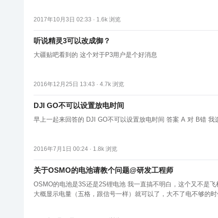
2017年10月3日 02:33 ·
1.6k
浏览
听说精灵3可以改成御？
大疆贴吧看到的 这个对于P3用户是个好消息
2016年12月25日 13:43 ·
4.7k
浏览
DJI GO不可以设置放电时间
2016年7月1日 00:24 ·
1.8k
浏览
关于OSMO的电池请教个问题@研发工程师
OSMO的电池是3S还是2S锂电池 我一直搞不明白，这个又不是飞机（电池无法正确显示电量电压的话，用户不好判断，有时可能会造成回来电不够炸鸡） 这个就一个手持杆，只要能
大概显示电量（五格，跟信号一样）就可以了，大不了电不够的时候换一块满电，也就不超过五秒钟 我看fei宇、智yun这些都
也就30-40吧 航模锂电...