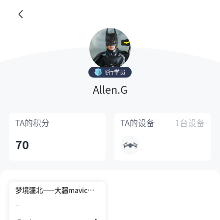
飞行学员
Allen.G
TA的
积分
TA的
设备
1台设备
70
梦境疆北——大疆mavic无
人机旅游航拍剪影（客户拍
...
摄剪辑）