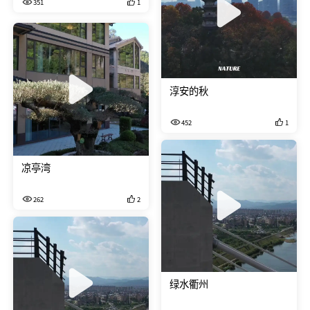
351
1
吗？
淳安的秋
452
1
凉亭湾
262
2
绿水衢州