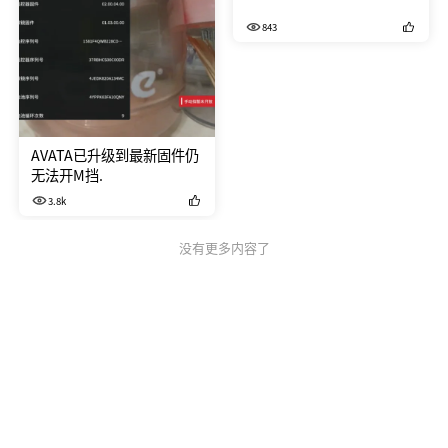
向大家汇报一下。
日收货，永不炸机。
843
AVATA已升级到最新固件仍
无法开M挡.
3.8k
没有更多内容了