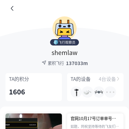
飞行观察员
shemlaw
137033m
累积飞行
TA的
积分
TA的
设备
4台设备
1606
官网10月17号订单单号
8468已经发货，全能套装，
如题，同祝坚持等待的飞友们早