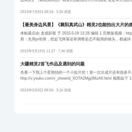
2015年7月6日 08:18 ·
3.2k
浏览
【最美身边风景】《襄阳真武山》精灵2也能拍出大片的
本帖最后由 龙成影视 于 2015-5-18 13:28 编辑 1.完整版视频：http://v.youku.com/v_show/id_XOTU1NzcxMTg4.html 拍摄于2015年5月2.使用设备：精灵2+黑狗4 25299 25301 3.后期流程： （1）Premier初
剪：先用pr初剪，把起飞降落还有调整姿态不能用的镜头，都减掉，
2015年5月15日 11:27 ·
7.4k
浏览
大疆精灵2首飞作品及遇到的问题
先看一下我上个星期拍的一个小短片把！第一次出成片还有很多不
2015年3月9日 06:56 ·
3.1k
浏览