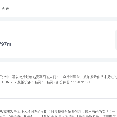
咨询
797m
http://v.youku.com/v_show/id_XMTI5NTgzMTYxNg==.html?from=s1.8-1-1.2 航拍设备：精灵3、精灵2 部分截图 44320 44321 ...
 【最美身边风景】------坡头渔港 这是本次活动【最美身边风景】得票数第二