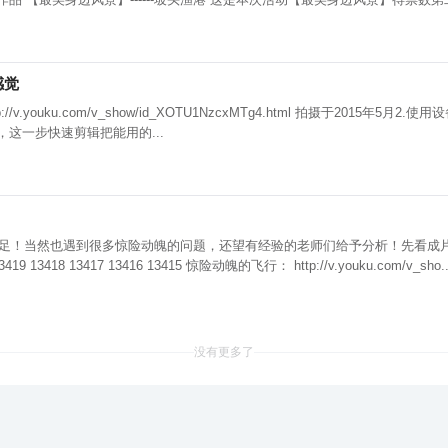
感觉
这一步快速剪辑把能用的...
足！当然也遇到很多惊险动魄的问题，还望有经验的老师们给予分析！先看成
http://v.youku.com/v_show/id_XOTA2Mjg3MzA0.html 截图如下 13419 13418 13417 13416 13415 惊险动魄的飞行： http://v.youku.com/v_sh
没有更多了