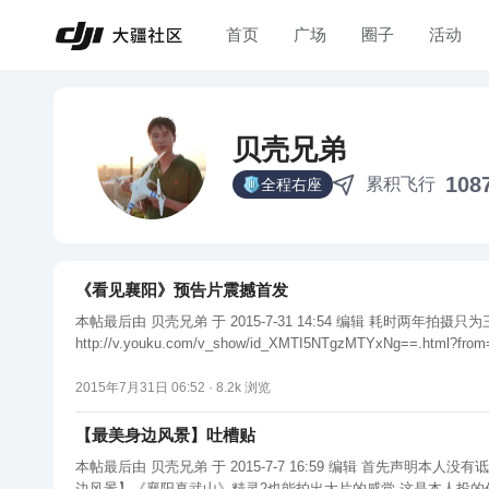
首页
广场
圈子
活动
贝壳兄弟
108
累积飞行
全程右座
《看见襄阳》预告片震撼首发
本帖最后由 贝壳兄弟 于 2015-7-31 14:54 编辑 耗时两年拍摄只为三分钟，谨以此片献给热爱襄阳的人们！！全片以延时、航拍展示你从未见过的角度，从未见过的襄阳！！
2015年7月31日 06:52 ·
8.2k
浏览
【最美身边风景】吐槽贴
本帖最后由 贝壳兄弟 于 2015-7-7 16:59 编辑 首先声明本人没有诋毁或者攻击本社区及网友的意图！只是想针对这些问题，提出自己的看法！一、【最美身边风景】 【最美身边风景】评选结果公示 【最美身
边风景】《襄阳真武山》精灵2也能拍出大片的感觉 这是本人投的作品