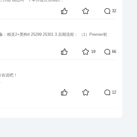
32
19
66
片在说吧！
o...
12