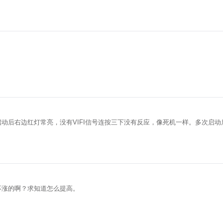
现启动后右边红灯常亮，没有VIFI信号连按三下没有反应，像死机一样。多次启
不涨的啊？求知道怎么提高。