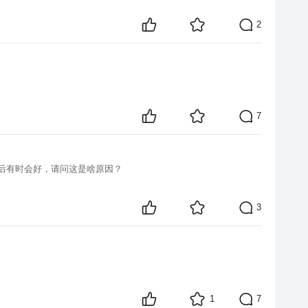
2
7
动后有时会好，请问这是啥原因？
3
1
7