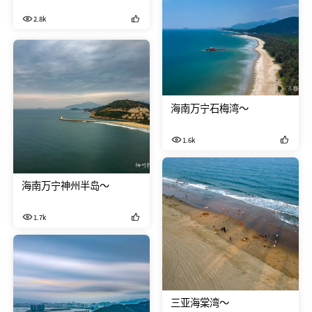
方，十里银滩、海上丝绸之路博
2.8k
物馆还有美味的海鲜～
海南万宁石梅湾～
1.6k
海南万宁神州半岛～
1.7k
三亚海棠湾～