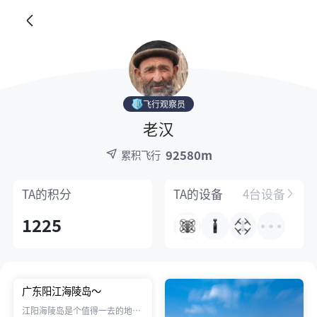
飞行观察员
老汉
92580m
累积飞行
TA的
积分
TA的
设备
4台设备
1225
广东阳江海陵岛～
江阳海陵岛是个值得一去的地