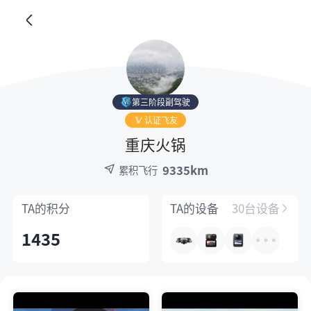
第三阶段副驾驶
认证飞友
重庆火锅
9335km
累积飞行
TA的
积分
TA的
设备
30台设备
1435