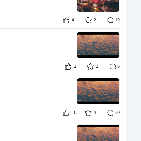
4
2
19
1
1
6
10
4
50