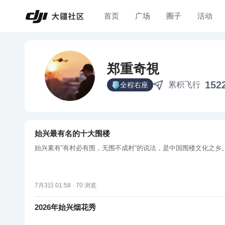
首页
广场
圈子
活动
郑重奇視
152
累积飞行
全程右座
始兴最有名的十大围楼
始兴素有“有村必有围，无围不成村”的说法，是中国围楼文化之乡
7月3日 01:58 ·
70
浏览
2026年始兴烟花秀