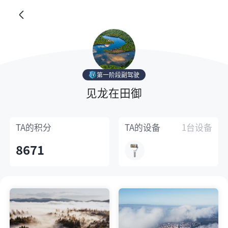
第一阶段副驾驶
见龙在田御
TA的
积分
TA的
设备
1台设备
8671