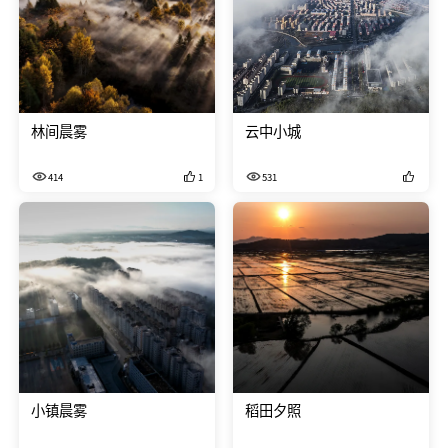
林间晨雾
云中小城
414
1
531
小镇晨雾
稻田夕照