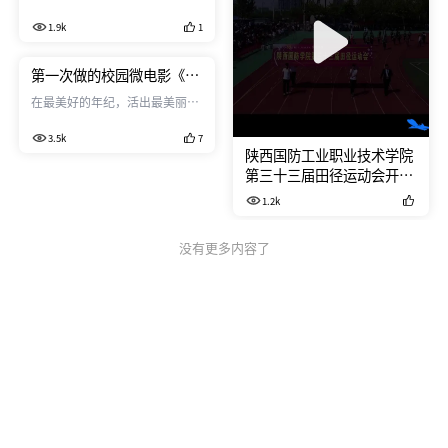
到喜欢拍视频，以前没无人机 全
1.9k
1
都是用地面设备拍摄，摄影的人
也不停的跟着跑，后来看视频空
中的那种航拍镜头视角很吸引
第一次做的校园微电影《美
人，最后了解到大疆无人机。几
在当下》 水平有限 就到这
在最美好的年纪，活出最美丽的
经周折，16年买了第一台无人机
了！
自己,安好！
精灵3A，刚买回来不会玩 实现
3.5k
7
了人生中的第一次炸机[允悲]，
陕西国防工业职业技术学院
撞树，好在是高度不高，再就是
第三十三届田径运动会开幕
它也很结实[挤眼]，掉下来只是
式
1.2k
壳子有点摔痕，之后的小磕碰也
没有影响飞行性能。 到2017年
没有更多内容了
和周围的朋友都换