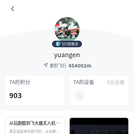
飞行观察员
yuangen
454092m
累积飞行
TA的
积分
TA的
设备
0台设备
903
从玩跑酷到飞大疆无人机再
到大疆售后的历程 哈哈
其实说起来也挺巧的，从玩跑酷