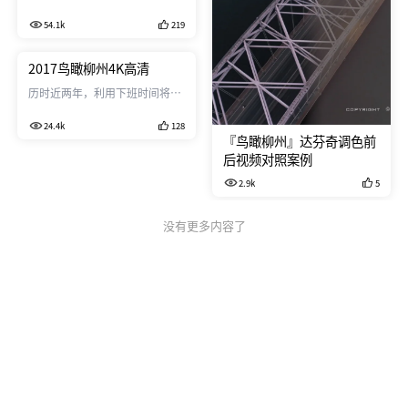
28位广西本土延时航拍摄影师带
54.1k
219
你看看广西北部的雾凇，南部钦
州三娘湾的白海豚，桂林的漓江
山水，柳州的工业，玉林的云天
2017鸟瞰柳州4K高清
宫，黄姚的古镇，德天的瀑布，
历时近两年，利用下班时间将大
南宁东盟的蜕变，2018，我们相
半个柳州跑遍，用无人机精灵
聚一起，2019，我们余生很长，
24.4k
128
3、4pro在空中的角度鸟瞰龙
请多关照。
『鸟瞰柳州』达芬奇调色前
城，展现不一样的大柳州。 柳州
后视频对照案例
（壮文：Liujcouh）位于广西壮
族自治区中北部，地形为“三江
2.9k
5
四合，抱城如壶”，故称“壶
城”。又叫龙城，龙城的名字源
没有更多内容了
于南朝梁。柳州是以工业为主、
综合发展的区域性中心城市和交
通枢纽，是山水景观独特的国家
历史文化名城。从建城至今已有
两千一百多年的历史。 BGM：
Between World