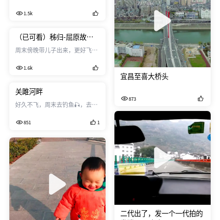
有点可疑，不然我怎么晓得是不
1.5k
是更换了。
（已可看）秭归-屈原故里
（失败的一镜到底）
周末傍晚带儿子出来，更好飞了
几分钟儿子要走，草草收场。 本
1.6k
来打算练下一镜到底的技术，发
宜昌至喜大桥头
现差距还是很大。 这一分多未
剪，原始飞行情况。
关雎河畔
873
好久不飞，周末去钓鱼🎣，去了
发现景色出奇的好，可惜天色已
851
1
晚，加上SPark夜晚差点，自己
水平也不行，只能凑合看下。 期
待下次提前去。
二代出了，发一个一代拍的