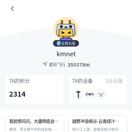
全程右座
kmnet
350378m
累积飞行
TA的
积分
TA的
设备
3台设备
2314
我就想问问，大疆倒底会不
越野冲浪峡谷-云南绿汁江
会或想不想解决设备未联接
（含炸机画面）
换线、带五根不同的线去联，浪
绿汁江上游，楚雄双柏沙甸河。