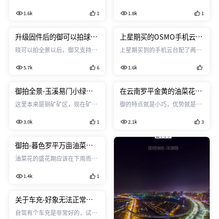
问题
费很多时间、浪费很多耐心，
主要由御pro拍摄，dji go4编辑
1.6k
1
1.8k
1
DJIGO4总是设备未联接或拍着
后不能输出，感觉是2G的缓存满
拍着就设备未联接，这是一种相
了只好电脑上剪辑。
当让人愤怒的体验，不要假装看
升级固件后的御可以拍球形
上星期买的OSMO手机云
不见，实在受不了了。而且非常
全景，一秒曝光测试。
台，附加的电池充不了电。
晓可以拍全景以后，御又支持全
上星期买到的手机云台配了两个
玄学，没有任何规律可言，大
景了，这是一个好消息，比较让
电池，其中一个充电不正常，插
疆，要不要解决一下？
5.7k
6
1.6k
我好奇的是它拍得那么快，长曝
上后开机及接充电线充电都是红
会不会有问题，一般情况下手动
灯常亮，无法充电，看了一下网
拍全景御要拍三十张左右，拍夜
上报修，好象是要到这里先来询
御拍全景-玉溪易门小绿汁
在云南罗平金黄的油菜花地
景常常是一块电池拍完一个点也
问一下怎么办？望给个指引。
72道拐山路
里榨干御pro的摄像头潜力
这里本来是铜矿矿区，现在矿产
御的特点就是小巧，优势就是方
差不多了。 这次御升级了自动全
资源渐渐枯竭，还留下很多当年
便，出行可以把负担降到最低。
景拍摄，相当给力的，白天一分
3.0k
1
2.1k
3
辉煌的印记。小绿汁是云南最古
御的充电时间也比较快，这次去
钟就可以拍完，而刚才我试了一
老的铜矿区之一，采冶的历史可
罗平，带着御，带着车充，在有
下夜间半秒和一秒的球景，拍完
以追溯至明朝，当时这里就已经
限的时间里飞了尽可能多的起
御拍-暮色罗平万亩油菜花
降回来还有七十的电。 开始我是
是钱币铸铜的主要供应基地。 升
落。 这次主要用御进行了全景摄
海
非常不信任夜景在那么高效拍摄
油菜花的盛花期应该在下周而不
级后的御，解决了中心发红的白
影，想尽办法在前期和后期榨干
下的结果的，算是一个惊喜。 缺
是上周，地面上看着黄灿灿的菜
平衡不均匀问题，可用性好多
御pro摄像头的能力，进行了大
陷是夜景拍摄比较习惯用包
1.4k
1
花地在高空视角下还不够金黄。
了。
光比的全景拍摄，因为御的全景
使用30张进行全景拼接，而精灵
关于车充-好象无法正常工
3/4使用18张左右拼接，御最终
作
拼接全景约两亿相素，基本上是
自驾有个车充是非常好的，试了