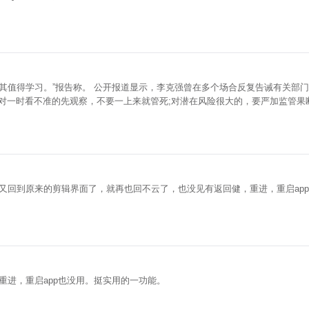
告诫有关部门负责人，对于新业态、新模式必须探
;对一时看不准的先观察，不要一上来就管死;对潜在风险很大的，要严加监管果
产业
又回到原来的剪辑界面了，就再也回不云了，也没见有返回健，重进，重启ap
进，重启app也没用。挺实用的一功能。