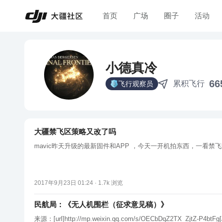
首页
广场
圈子
活动
小德真冷
66
累积飞行
飞行观察员
大疆禁飞区策略又改了吗
mavic昨天升级的最新固件和APP ，今天一开机拍东西，一看
2017年9月23日 01:24 ·
1.7k
浏览
民航局：《无人机围栏（征求意见稿）》
来源：[url]http://mp.weixin.qq.com/s/OECbDqZ2TX_ZjtZ-P4btFg[/url] 中华人民共和国民用航空行业标准 无人机围栏