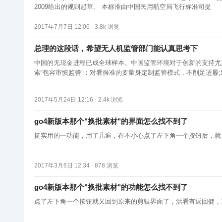
2009给出的规则起草。 本标准由中国民用航空局飞行标准司提
2017年7月7日 12:06 ·
3.8k
浏览
总理的这段话，希望无人机监管部门能认真思考下
中国的无现金进程已成全球样本。中国监管环境对于创新的支持尤其值得学习。”报告称。 公开报道显示，李克强曾在多个场合反复
索“包容审慎监管”：对看得准的要量身定制监管模式，不削足适履
今年的《政府工作报告》中，总理明确提出，要加快培育壮大新兴
2017年5月24日 12:16 ·
2.4k
浏览
go4新版本那个"换批素材"的界面怎么找不到了
挺实用的一功能，用了几遍，在不小心点了左下角一个按钮后，就
2017年3月6日 12:34 ·
878
浏览
go4新版本那个"换批素材"的功能怎么找不到了
点了左下角一个按钮就又回到原来的剪辑界面了，活看有返回健，重