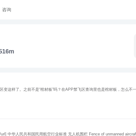
咨询
516m
禁飞区变这样了。之前不是“棺材板”吗？在APP禁飞区查询里也是棺材板，怎么
 Fence of unmanned aircraft system 中国民用航空局 发 布 前 言 本标准按照GB/T 1.1-