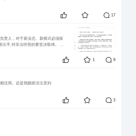
17
断出手;对非法经营的要坚决取缔。 在
1
9
p都没用。还是我眼瞎没注意到
3