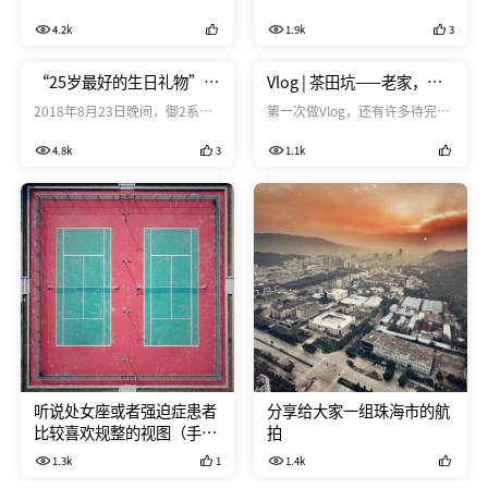
如影S上面连接MCC-B线，相机
4.2k
1.9k
3
的USB连接设置为电脑控制，然
后通过机身上面的HDMI输出接
上Atomos的Shinobi监视器，在
“25岁最好的生日礼物”—
Vlog | 茶田坑——老家，不
开始录制之后监视器黑屏，停止
御2Pro开箱
老
2018年8月23日晚间，御2系列
第一次做Vlog，还有许多待完善
录制之后监视器又恢复了信号。
在纽约正式发布，发布会结束后
的地方，欢迎交流。 以前回老家
我是第一次遇到，不知道是哪里
4.8k
3
1.1k
直接在京东上下了单，然后坐等
从来都没记录过，前不久买了
设置没到位导致的，有哪位朋友
采购发货（也许会有人说为什么
OM2，就寻思着拍一段Vlog试
也遇到过这种事，求助～
不在官网上下单，第二天就发
试。一路上边构思边拍摄取素
货，原因很简单，因为穷，京东
材，一点点地在掌握和了解手上
的分期有优惠）。经过5天的等
这台OM2，我个人是比较相信拍
待，御2pro终于在我生日的前一
摄工具是有灵性的，和人一样有
天送到，这已然是我献给自己25
情绪，它喜欢拍什么，怎么拍，
岁最好的生日礼物。
什么情况下它会发挥最好等等。
OM2这段时间用下来还是很满意
的，硬件上跟市面上的同价位差
不多，主要还是软件服务上，
DJI GO配
听说处女座或者强迫症患者
分享给大家一组珠海市的航
比较喜欢规整的视图（手动
拍
dogs）
1.3k
1
1.4k