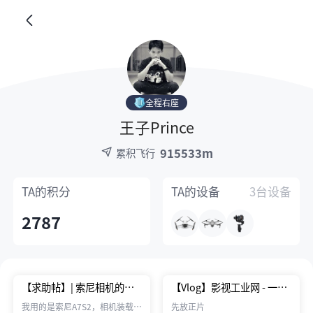
全程右座
王子Prince
915533m
累积飞行
TA的
积分
TA的
设备
3台设备
2787
【求助帖】| 索尼相机的线
【Vlog】影视工业网 - 一录
控与HDMI输出是否有冲突
同行深圳站
我用的是索尼A7S2，相机装载在
先放正片