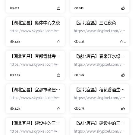
5be8-4926-892a-
612
743
833a2d36b2f8?
utm_source=copied&utm_medium
【湖北宜昌】奥体中心之夜
【湖北宜昌】三江夜色
https://www.skypixel.com/videos/86ac8941-
https://www.skypixel.com/videos/
fc7b-444e-b736-
526e-451b-a971-
3.5k
3.3k
1
9c7512f014e0?
d12e1ba801f9?
utm_source=copied&utm_medium=PCWeb&utm_campaign=share&sp=0
utm_source=copied&utm_medium
【湖北宜昌】宜都青林寺谜
【湖北宜昌】春来江水绿如
语村
蓝
https://www.skypixel.com/videos/e405c130-
https://www.skypixel.com/videos/
e36f-4cbb-9d4e-
b2ad-425c-ae24-
3.1k
3.0k
5f4515f49f8b?
2c9eb317e6dd?
utm_source=copied&utm_medium=PCWeb&utm_campaign=share&sp=0
utm_source=copied&utm_medium
【湖北宜昌】宜都市老屋棚
【湖北宜昌】稻花香酒生产
村
基地龙泉镇
https://www.skypixel.com/videos/7923243b-
https://www.skypixel.com/videos/
4f5d-447c-aeb9-
fbfa-42a3-90dc-
3.2k
2.7k
2a22b8d8d6a9?
b91210be1b33?
utm_source=copied&utm_medium=PCWeb&utm_campaign=share&sp=0
utm_source=copied&utm_medium
【湖北宜昌】建设中的三峡
【湖北宜昌】建设中的三峡
航空学院
游轮中心
https://www.skypixel.com/videos/99388a15-
https://www.skypixel.com/videos/f