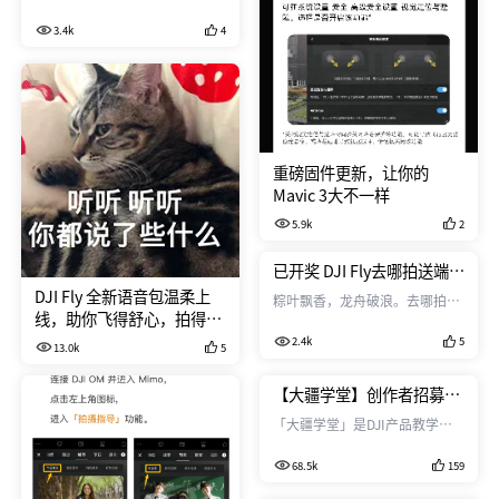
3.4k
4
重磅固件更新，让你的
Mavic 3大不一样
5.9k
2
已开奖 DJI Fly去哪拍送端午
礼盒啦（飞友群入群方式见
DJI Fly 全新语音包温柔上
粽叶飘香，龙舟破浪。去哪拍带
本帖）
线，助你飞得舒心，拍得安
着DJI端午礼盒来了
心
2.4k
5
13.0k
5
【大疆学堂】创作者招募持
续进行中！
「大疆学堂」是DJI产品教学的
官方展示平台，面向
68.5k
159
DJIFly/Mimo/Ronin全球航拍、
手持用户。加入学堂创作者团