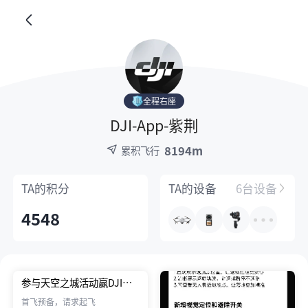
全程右座
DJI-App-紫荆
8194m
累积飞行
TA的
积分
TA的
设备
6台设备
4548
参与天空之城活动赢DJI
Mini 4 Pro！！
首飞预备，请求起飞