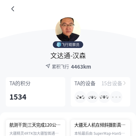
飞行观察员
文达通-汉森
4463km
累积飞行
TA的
积分
TA的
设备
15台设备
1534
航测干货|三天完成120公里
大疆无人机在倾斜摄影真三
长、面积36平方公里航测任
维方面的制作
大疆精灵4RTK加大疆智图通过
本帖最后由 SuperMap-HanSen