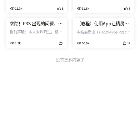
务
免像控作业，在三天内完成两条
于 2016-6-9 16:11 编辑 大疆精
11.3k
8
31.6k
8
总长120公里宽300米河流的正
灵系列、悟系列，甚至包括
射影像图，赢得了甲方高度的赞
osmo，这些其实都有很好的行
赏。大疆航测解决方案突破传统
业应用，例如，现在非常火的倾
求助！P3S 出现的问题，请
（教程）使用App让精灵和
测绘时间限制，让按时测绘、按
斜摄影三维数据，今天我只说倾
求解答！！！
悟也实现地面站功能.
提前声明：本人未炸鸡过。机器
本帖最后由 170229496@qq.co
需测绘成为可能。 纸上谈兵！
斜摄影制作。 关于如何规划航线
开机，云台不工作，不自检。重
于 2015-11-17 21:29 编辑 首
获取数据，我以前的帖子里面也
1.9k
50.0k
14
新启动几次后，又出现云台相机
先，这个话题并不新鲜，因为在
曾经说过。
乱摆。启动N次后才正常，不过
DJI 的筋斗云系列无人机+DJI 地
http://bbs.dji.com/thread-
飞到空中，云台相机又乱摆。 另
面站软件已经能有效的实现航点
没有更多内容了
32923-1-1.html （教程）使用...
外，飞机进行校准后还是出现
设定，但是你有没有想过如果有
IMU错误。 以下是出现情况的截
一天精灵3和悟也能规划路线
图。 1、没有姿态数据。
（而非记录航点），而且还能自
111357 2、没有姿态数据
动拍摄那是不是就要屌炸天，如
111358 3、IMU异常请校准IMU
果还能制作城市的三维模型，岂
111359 4、云台陀螺仪错误。
不是GIS（地理信息系统）行业
111357
的人就要失业？很不幸我就是
GI...