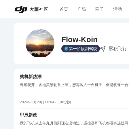
首页
广场
圈子
活动
Flow-Koin
累积飞行
第一阶段副驾驶
购机新热潮
春暖花开，各地美景轮番上演，想再购入一台机子，但是犹豫一台
2024年3月28日 08:04 ·
1.0k
浏览
甲辰新政
我的飞机从去年九月份到现在没动过，遥控器和飞机都没有连过网，