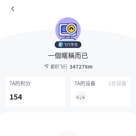
飞行学员
一個暱稱而已
347279m
累积飞行
TA的
积分
TA的
设备
1台设备
154