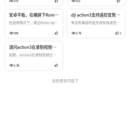
272
511
头方向。
手柄控制等选项。 在实际使用中
发现，使用体感控制时： 1. 使用
体感控制云台转向比较方便，快
安卓平板，在横屏下Ronin
dji action3支持遥控变焦
速变向时也比较容易控制精度；
App体感控制rs3 mini工作
吗？
在竖屏模式下，通过Ronin App
有没有兼容的蓝牙或有线遥控
2. 在体感控制模块中，可以控制
不正常。
可以正常体感控制rs3 mini。 平
器，支持在录制过程中控制变
方向、录制，没有变焦或跟焦控
595
2.7k
1
板切换到横屏模式下，Ronin
焦。
制； 使用手柄控制时： 1. 可以
App依然是按照竖屏状态来读取
配置转向、变焦跟焦、录像拍照
平板运动数据，平板运动方向与
请问action3在录制视频过
等，功能比较全面； 2. 手柄控制
云台运动方向不一致，体感控制
程中能变焦吗
的问题是，控制转向尤其时快速
如题，action3在录制视频过程
不正常。 能否支持横屏模式下的
转
中能变焦吗？ 如果能，是不同广
体感控制？
1.3k
角下都能变焦，还只是部分广角
下能变？ 谢谢！
没有更多内容了