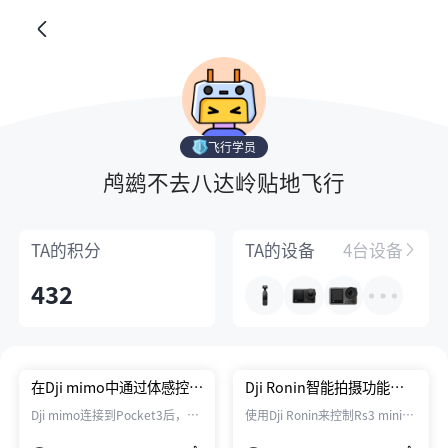
飞行学员
鸬鹚不去八达岭贴地飞行
TA的
积分
TA的
设备
4台设备
432
在Dji mimo中通过体感控制
Dji Ronin智能拍摄功能建
Pocket3镜头
议
Dji mimo连接到Pocket3后，现
使用Dji Ronin来控制Rs3 mini
在可以通过虚拟方向键来控制镜
时，在智能拍摄里有体感控制和