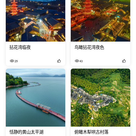
拈花湾临夜
鸟瞰拈花湾夜色
29
43
恬静的黄山太平湖
俯瞰木犁哄古村落