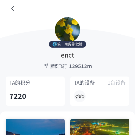
第一阶段副驾驶
enct
129512m
累积飞行
TA的
积分
TA的
设备
1台设备
7220