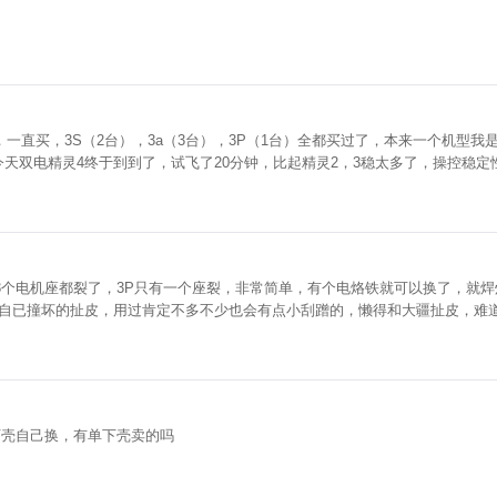
，一直买，3S（2台），3a（3台），3P（1台）全都买过了，本来一个机型
今天双电精灵4终于到到了，试飞了20分钟，比起精灵2，3稳太多了，操控稳
点3个电机座都裂了，3P只有一个座裂，非常简单，有个电烙铁就可以换了，就焊
自已撞坏的扯皮，用过肯定不多不少也会有点小刮蹭的，懒得和大疆扯皮，难
下壳自己换，有单下壳卖的吗