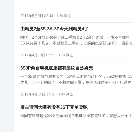
2017年5月9日 03:44 ·
1.3k
浏览
由精灵2至3S-3A-3P今天到精灵4了
呵呵，2个月前开始买了台二手精灵2（2台）之后，一发不可收拾
3S3A共买了几台。不过都是二手的，以买的也全部出掉了，直到
好，技术的确高.。。
2017年4月19日 05:52 ·
1.3k
浏览
3S3P两台电机底座都有裂纹自己换壳
一台3S是之前帮朋友买的，3P是我现在自己用的，3S裂得厉害
才几十元一个包邮了。不想寄回大疆，免得说你这不行那不行是你
了，那么多人反映难道说还会看
2017年4月14日 17:20 ·
1.4k
浏览
版主请问大疆有没有3S下壳单卖呢
请问有没有精灵3S下壳单卖呢？电机底座有裂纹了，我想买一个