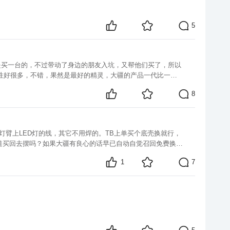
5
我是买一台的，不过带动了身边的朋友入坑，又帮他们买了，所以
定性好很多，不错，果然是最好的精灵，大疆的产品一代比一代
8
灯臂上LED灯的线，其它不用焊的。TB上单买个底壳换就行，
道买回去摆吗？如果大疆有良心的话早已自动自觉召回免费换
1
7