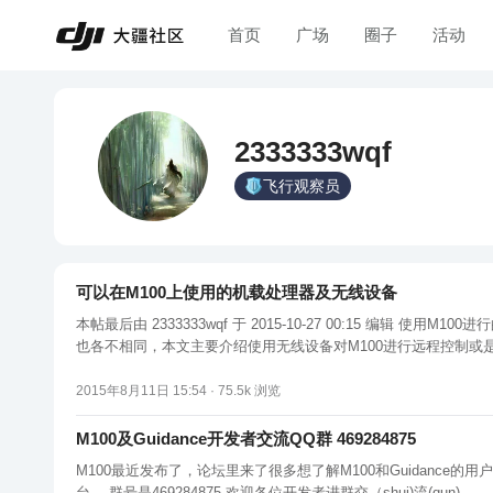
首页
广场
圈子
活动
2333333wqf
飞行观察员
可以在M100上使用的机载处理器及无线设备
本帖最后由 2333333wqf 于 2015-10-27 00:15 编辑 使用M100进行的各种应用开发可以说五花八门，从科研类的SLAM、集群控制，到行业应用例如电线巡逻、3D扫描建模等等，需求不同，控制M100的方式
2015年8月11日 15:54 ·
75.5k
浏览
M100及Guidance开发者交流QQ群 469284875
M100最近发布了，论坛里来了很多想了解M100和Guidance的用户 很多人对M100有比较多不了解的地方 目前论坛也还不完备 因此我们联合了一些已经使用过M100的Beta用户建了一个QQ群作为即时交流
台， 群号是469284875 欢迎各位开发者进群交（shui)流(qun)。