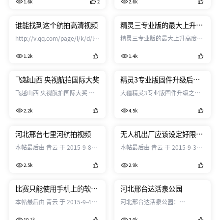
1.6k
2
2.6k
3，请去过的有经验的解答一
下，不能带上飞机就不带了，台
湾不能飞也不带了。
谁能找到这个航拍高清视频
精灵三专业版的最大上升高
度是多少？
http://v.qq.com/page/l/k/d/l01839djbkd.html
精灵三专业版的最大上升高度是
谁能找到这个航拍高清视频
多少？软件限制只有达到500
1.2k
1.4k
米，，不过我感觉应该可以更
高，最近华北雾霾严重，很想飞
到雾霾上方拍一下雾霾滚滚的地
飞越山西 央视航拍国际大奖
精灵3专业版固件升级后摄
面，可惜上升到500米就被限制
像头色彩暗淡和原来差远了
飞越山西 央视航拍国际大奖 飞
大疆精灵3专业版固件升级之后
了，我看过优酷上一个外国视频
越山西 1
拍摄的画面明显没有原来的画面
是从地面飞到了云层上方，应该
2.2k
4.5k
http://v.qq.com/boke/page/r/0/o/r0159cgbc2o.html
漂亮色彩暗淡了许多，请问到底
远远超过了500米的限制，不知
http://v.qq.com/boke/page/r/0/o/r0159cgbc2o.html
是怎么回事，能否把原来的色彩
道是怎么做到的？也不知道是不
飞越山西 2
设置恢复回来，下面的图青海和
河北邢台七里河航拍视频
无人机出厂应该设定好限制
是精灵3的飞机？
http://v.qq.com/boke/page/a/0/v/a0159mrku0v.html
承德木兰围场的是原来的，色彩
高度防止威胁航道
本帖最后由 青云 于 2015-9-8
本帖最后由 青云 于 2015-9-3
http://v.qq.co...
艳丽，现在的邢台七里河的色彩
08:55 编辑 河北邢台七里河航拍
09:04 编辑 转发的别人的帖子，
很暗淡发灰，和原来的简直差得
2.5k
2.9k
2：河北最近风景最美，如果没
确实是个问题，机器应该设定好
太远了。51484 51485 51486
有了污染企业不比西藏青海差，
限制高度，不然不知道哪一天就
感谢大阅兵给了河北人民蓝天白
会发生事故，那样的话估计就会
比赛只能使用手机上的软件
河北邢台达活泉公园
云
禁止无人机了，那样对喜欢航拍
编辑，可是软件没有编辑模
本帖最后由 青云 于 2015-9-4
河北邢台达活泉公园：
http://v.qq.com/page/j/y/9/j0164rwxby9.html
的朋友都不是好事。 我想问下各
板
19:22 编辑 关于最近的比赛只能
http://v.qq.com/page/c/z/f/c01647w
http://v.qq.com/page/j/y/9/j0164rwxby9.html
位飞手们，你们觉得飞高了都很
10.1k
2.0k