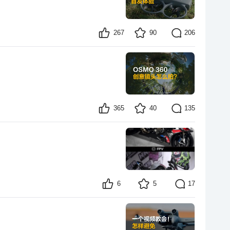
267
90
206
365
40
135
6
5
17