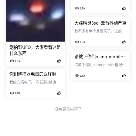
1.8k
大疆精灵3se -云台抖动严重
差不多有半个月没玩了，之前好
好的，一切正常，今晚心血来潮
2.7k
想飞一下（暂时未升级），结果
刚拍到UFO，大家看看这是
飞的时候没发现异常（根本看不
什么东西
出抖动，因为太卡） ，回来看视
请教下你们osmo-mobile
频我简直恼火，云台抖动的厉
2.1k
搭配什么手机使用的呢？
请教下你们osmo-mobile搭配什
害，我等会上视频，我先声明几
么手机使用的呢？
你们遥控器电量怎么样啊
点，1我没炸过机，2没有人为破
1.6k
坏过，每次玩飞机准备工作比飞
我的充满电 飞一次就剩2格店，
的时间就长，3，当时没风，我
搞得我不得不每次充一次，不是
希望大疆给我一个完美的解释。
1.8k
说充一次电能用好多次的吗 ？
云台的一些细节：自检的时候有
我基本飞10分钟1格电。 剩2格
明显卡顿，回不到正位，有卡卡
电也不敢不充，怕下次不够用
没有更多内容了
卡的声音。