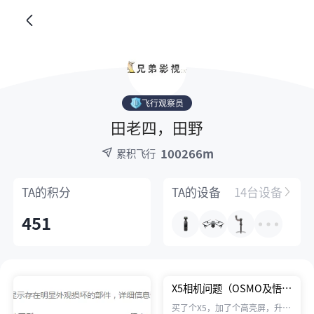
飞行观察员
田老四，田野
100266m
累积飞行
TA的
积分
TA的
设备
14台设备
451
X5相机问题（OSMO及悟
1），求助
买了个X5，加了个高亮屏，升级