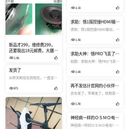
了悟1和OSMO，出现下列问
2.1k
题： 1、悟1升级固件后，无论
装X3还是X5，均出现限高限远，
30-50米（注：非禁飞区）；
求助：悟1摇控接HDMI输
2、OSMO X5，输出给高亮屏显
出，手机APP显示图传无连
求助：悟1摇控接HDMI输出，手
示有音频指示，但高亮屏监听口
接，何解？
机APP显示图传无连接，何解？
及输出口均无声音输出，（录制
1.5k
后回放素材有声音）； 请管理员
新品才299，维修费299，
和诸位大神解惑！
还要我出18元邮费，大疆售
求助大神：悟PRO飞丢了，
后你出来，看你傻的份上我
1.9k
如何找坐标？
不打你！
如题：求助大神：悟PRO飞丢
了，如何找坐标？飞手未登录账
发货了
1.6k
号，在那里看航线和坐标？
从昨天刷论坛到现在，一直坚持
讲文明、不爆粗的底线，知道你
再不发估计官网的小伙伴们
871
们管理也不容易，但是这似乎不
真抱不住火了
京东发了，苹果发了，就剩官网
是把4911跳过去的理由吧！别逼
被憋在十月一号那几个单上两个
我，我也有忍不住的时候！
1.5k
多礼拜了，十月二号官网的单量
更少，是不是准备照三个礼拜
发？反正也得罪不了几个人，还
神经病一样的ＯＳＭＯ电
都是小白散户，大疆你们也真是
池！
神经病一样的ＯＳＭＯ电池！我
没谁了！我10月2号上午的套装