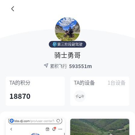
第三阶段副驾驶
骑士勇哥
593551m
累积飞行
TA的
积分
TA的
设备
1台设备
18870