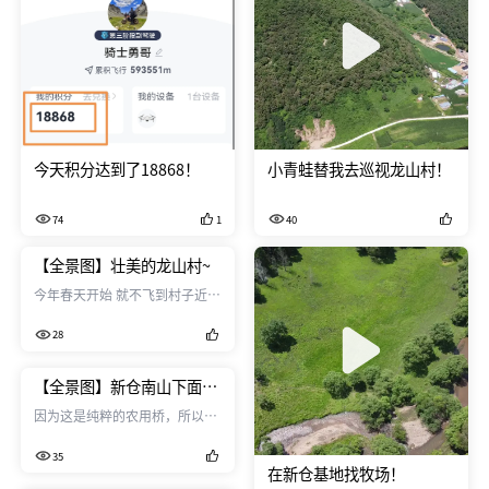
今天积分达到了18868！
小青蛙替我去巡视龙山村！
74
1
40
【全景图】壮美的龙山村~
今年春天开始 就不飞到村子近处
去航拍 所以这次也是在龙山村西
28
侧几百米外 飞到村子南侧三百多
米处 拍摄了壮美的龙山村~
【全景图】新仓南山下面的
农用桥！
因为这是纯粹的农用桥，所以七
八开始庄稼长大了，这里几乎没
35
车没人了，所以被我霸占成了专
在新仓基地找牧场！
属基地！哈哈！