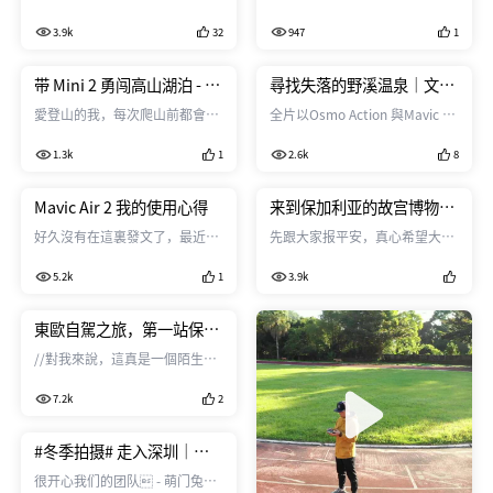
界！
我的学生们，一起玩一起飞，追
賽拿到了第二名，那時候我在影
3.9k
32
947
1
着飞机跑，让飞机智能跟随，看
片里說過的話仍不斷在我生活中
看谁的速度快。 最后大家一起欣
謹記： 「透過我拍攝的影像，可
赏家乡的空拍影像，孩子们的惊
以讓偏鄉的原住民孩子看見不一
带 Mini 2 勇闯高山湖泊 - 明
尋找失落的野溪温泉｜文山
呼与喜爱，让我的心也暖暖的！
樣的世界，開拓人生未來更大的
池
温泉探秘
愛登山的我，每次爬山前都會經
全片以Osmo Action 與Mavic Air
器材使用： 航拍畫面都是Mini 3
視野，我希望我能幫助孩子們透
歷無人機與肩膀的掙扎。 到底是
2 拍攝
pro拍的 Sony A73 28-200mm
過我的眼去看看這個世界，去改
1.3k
1
2.6k
8
要毀肩毀腰還是要背無人機捕捉
35mm f1.8
變未來同時也能保持自己的傳統
美麗畫面 這次有了Mini2 終於不
文化，同時放眼未來與世界。」
用抉擇了！
Mavic Air 2 我的使用心得
来到保加利亚的故宫博物
大疆的產品我用了很多，我也是
院，里拉修道院｜保加利亚
很常年的支持者，我發現每個產
好久沒有在這裏發文了，最近有
先跟大家报平安，真心希望大家
下集
品他們都注入了滿滿的活力，以
機會能玩到Air2，所以一定要來
都能平安度过这段不平安的
及對於影像問題的
5.2k
1
3.9k
跟大家分享（最近Mini2 出了覺
2020，加油！ - - - - 旅程的剪辑
得火，可能會打到Air啊！自己是
有点缓慢，大家可以慢慢看，这
很心動）
是去年夏天的东欧之旅，保加利
東歐自駕之旅，第一站保加
亚为第一站。 这一篇为了要去里
利亞，魅力首都索菲亞（上
//對我來說，這真是一個陌生的
拉修道院所以提早租了车，就點
集）
國度，第一次踏上歐洲，就獻給
進影片看看發生了什麼事吧！
7.2k
2
了保加利亞。 //沒去過之前對這
個國家的印象，只有在哈利波特
的魁地奇世界杯中的保加利亞隊
#冬季拍摄# 走入深圳｜深
超強的而已。😆 //一到首都就被
圳两岸暨港澳航拍大赛｜银
很开心我们的团队 - 萌门兔能
亞歷山大·涅夫斯基主教座堂的