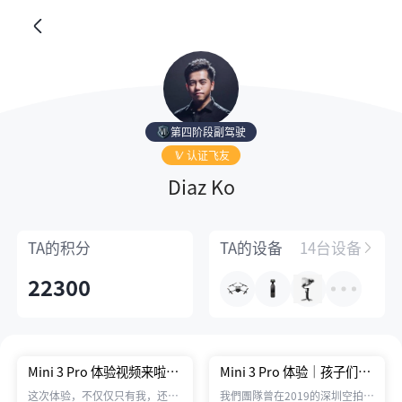
第四阶段副驾驶
认证飞友
Diaz Ko
TA的
积分
TA的
设备
14台设备
22300
Mini 3 Pro 体验视频来啦｜
Mini 3 Pro 体验｜孩子们的
带着偏乡孩子一起飞翔看世
大眼蛙
这次体验，不仅仅只有我，还有
我們團隊曾在2019的深圳空拍大