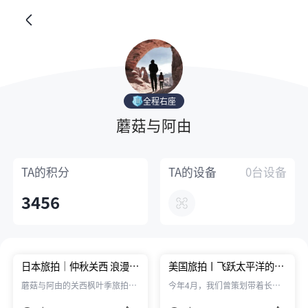
全程右座
蘑菇与阿由
TA的
积分
TA的
设备
0台设备
3456
日本旅拍｜仲秋关西 浪漫未
美国旅拍丨飞跃太平洋的长
眠
板旅行
蘑菇与阿由的关西枫叶季旅拍，
今年4月，我们曾策划带着长板
大阪、京都、奈良三地三日拍摄
去泰国拍摄旅行视频，临行前一