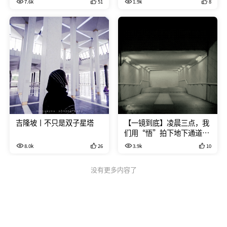
7.6k
51
1.9k
8
完成。
周蘑菇因滑板脚踝骨折，无奈取
消。脚伤恢复后，在8月的一个
周末，带板前往吉隆坡，但因为
时间紧张、没有找到合适的滑板
地点，又原封不动的把板带回
国。 十一长假，再次带板上路，
这一次，我们在8天时间内滑过
了旧金山、拉斯维加斯、芝加
哥、亚利桑那州和犹他州，终于
实现长板旅行的梦想。
吉隆坡丨不只是双子星塔
【一镜到底】凌晨三点，我
们用“悟”拍下地下通道的
故事
8.0k
26
3.9k
10
没有更多内容了