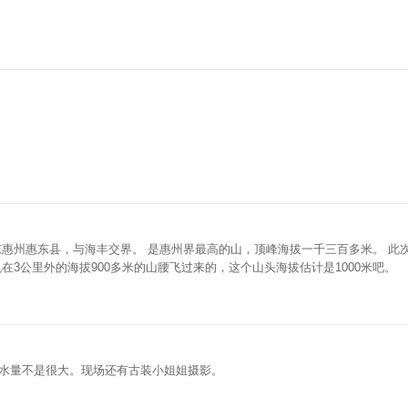
是惠州界最高的山，顶峰海拔一千三百多米。 此次拍的全景的这个位置不是顶峰，是另外一个山头，因为顶峰一
3公里外的海拔900多米的山腰飞过来的，这个山头海拔估计是1000米吧。
水量不是很大。现场还有古装小姐姐摄影。