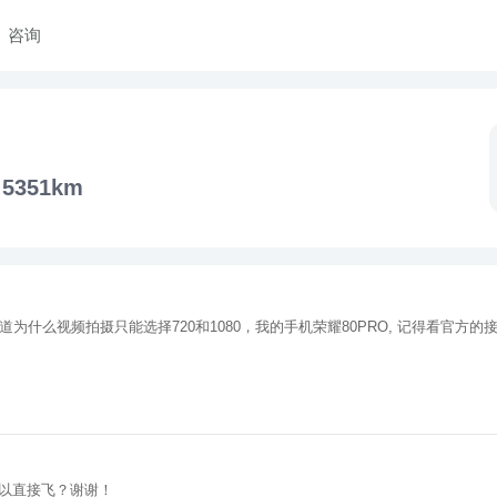
咨询
5351km
知道为什么视频拍摄只能选择720和1080，我的手机荣耀80PRO, 记得看官方
以直接飞？谢谢！