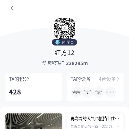
飞行学员
红方12
338285m
累积飞行
TA的
积分
TA的
设备
4台设备
428
再寒冷的天气也抵挡不住合
肥飞友的热情！赶快加入我
最近合肥天气一直不太给力，好