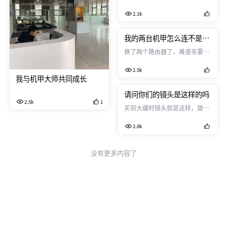
们吧
久没聚了，群友们也躁动了，应
2.1k
广大飞友的要求，组织一场冬季
飞友会。
我的两台机甲怎么连不是路
由器模式
换了两个路由器了，难道非要用
大疆推荐的吗
2.5k
我与机甲大师共同成长
请问你们的镜头是这样的吗
2.5k
1
买到大疆时镜头就是这样，旋转
不进去，你们的是这样的吗？@
2.8k
石榴姐
没有更多内容了