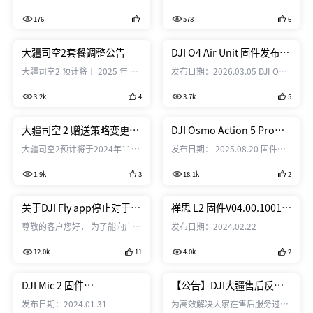
件版本： V01.00.0309 Home
部分用户在使用 DJI O4 Air Unit
176
578
6
App iOS版本： V1.6.3 Home
系列产品时，出现未按正常步骤
App Android版本： V1.6.3 本次
安装天线时直接开机的情况，这
更新 • 支持按日期设置单次定
可能导致射频器件无法工作或损
大疆司空2套餐调整公告
DJI O4 Air Unit 固件发布记
时任务。 • 支持扫地与拖地轨
坏。为防止此类情况发生，确保
录
大疆司空2 预计将于 2025 年 4
发布日期：2026.03.05 DJI O4
迹区分显示。 • 支持单个障碍
使用体验，工程师在
月调整套餐。 1.原套餐调整：
Air Unit Pro固件版本：
物直接生成忽略区域。 • 多层
v01.00.0200 固件中新增了软件
3.2k
4
3.7k
5
（1）全部原套餐（专业版1个
v01.00.05.00 本次更新 •修复
地图支持重新建图，使用更灵
保护措施。请大家及时连接DJI
月、专业版1年、三年版大容
偶发性图传信号中断导致的黑屏
活。 • 优化烘干策略，新增电
Assistant 2并升级到最新固件，
量、建图充值、直播充值、存储
问题。 注意： •升级完成后，
大疆司空 2 赠送策略变更公
DJI Osmo Action 5 Pro固
池温控养护。 • 优化清洁路径
以确保设备正常使用，感谢大家
空间扩容），激活有效期6个
务必重启天空端、飞行眼镜和遥
告
件发布记录
与任务节奏，...
的支持。
大疆司空2预计将于2024年11月
发布日期： 2025.08.20 固件版
月； （2）直播充值、建图充
控器。 •若升级失败，重启天空
正式调整关于绑定设备赠送资源
本： 01.05.03.20 DJI Mimo App
值、存储空间扩容套餐，激活
端及DJI Assistant 2（消费机系
1.9k
3
18.1k
2
的策略,调整内容如下：1.赠送逻
iOS版本： V2.3.4 DJI Mimo App
后，使用有效期1年； （3）以
列）调参软件后重新升级。 ...
辑变更：
Android版本： V2.3.4 本次更新
上调整仅针对4月调整上线后购
• 新增相册密码锁功能，提供更
关于DJI Fly app停止对于
禅思 L2 固件V04.00.1001发
买的套餐，历史购买套餐保持原
有效的隐私保护。设置密码后,开
iOS 12支持的通知
布记录（2024.12.06）
逻辑。 2.新套餐推出： （1）更
尊敬的客户您好， 为了能向广大
发布日期：2024.02.22
机首次访问回放素材时需进行密
大容量的直播充值、存储空间扩
飞手提供更高质量和更加稳定的
码校验。 • 修复部分已知问
容套餐； （2）企...
12.0k
11
4.0k
2
软件服务，以持续为您提供更好
题。 注意： 若升级过程中遇到
的产品使用体验，DJI Fly app 将
问题，按照以下步骤操作： 1. 重
在 v1.13.4 及之后的版本停止对
DJI Mic 2 固件
【公告】DJI大疆售后反馈/
启Osmo...
iOS 12 及以下系统版本提供支
V04.05.01.11 发布记录
申诉帖【1.1-1.10】
发布日期：2024.01.31
为高效解决大家在售后服务过程
持。这意味着： · 我们将不再
（2024.08.09）