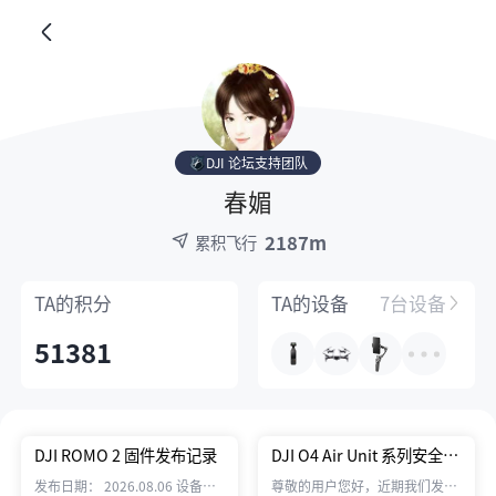
DJI 论坛支持团队
春媚
2187m
累积飞行
TA的
积分
TA的
设备
7台设备
51381
DJI ROMO 2 固件发布记录
DJI O4 Air Unit 系列安全使
用提示
发布日期： 2026.08.06 设备固
尊敬的用户您好，近期我们发现