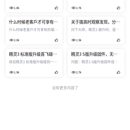
收到货了。心情……楼下自己
1.8k
2.7k
补……………………
什么时候老客戶才可享有的
关于拨高时观察发现，分享
福利嗎？
一下小心得！
什么时候老客戶才可享有的福利
问下大师，精灵3 拨升时，是前
呀？ 这新活动做的，确实是贱卖
面两个电机加快转速吗！ 开始以
2.0k
1.5k
呀！
为是四个电机同时加速，又谁观
察过呀。 秋香姐，是这样的吗？
精灵3 标准版升级首飞碰到
精灵3 S版升级固件，无图
一些问题！
传时，只需重启手机即可！
续说精灵3 标准版升级碰到一些
问题：精灵3 S版升级固件成
问题！ 问题： 1）起飞2米之
功，无图传！ 解决方法：只需重
1.9k
2.7k
后，悬停发现飘移，而且云台相
装APP重启手机即可！ 经过：
机可以明显看到抖动！ 2）飞至
昨天闲来玩精灵3S版，平时没空
50米左右，采用热点环线智能飞
时经常有提示固件升级，就忽略
没有更多内容了
行，执行后不久图传消失！ 3）
了，看这次更新说明有实质的内
能否返回到出厂固件版本！ 升级
容，那就升级一次吧，速度很快
文档： ==========
大概20分钟OK啦。当迫不及待
2015.12.23 19:56:31
打开APP时，问题来了，NO 竟
=====================
然无图传，于是进论坛搜帖子，
Packet: P3C_FW_V99.99.99...
看下有没有遇到同样问题的。 大
概看了几条相同问题的帖子，有