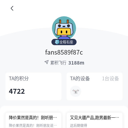
全程右座
fans8589f87c
3188m
累积飞行
TA的
积分
TA的
设备
1台设备
4722
降价果然是真的！刚听朋友
又见大疆产品,跑男最新一
说收到货了。
期,有图为证!
降价果然是真的！刚听朋友说已
这后期做得