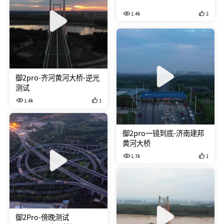
05 地点：山东齐河黄河大桥 事
1.4k
2
件：黄河大桥长镜头设计练习
御2pro-齐河黄河大桥-逆光
测试
1.4k
1
御2pro一镜到底-济南建邦
黄河大桥
1.7k
1
御2Pro-傍晚测试