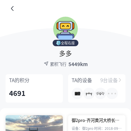
全程右座
多多
5449km
累积飞行
TA的
积分
TA的
设备
9台设备
4691
御2pro-齐河黄河大桥长镜
头分享
设备：御2pro 时间：2018-09-